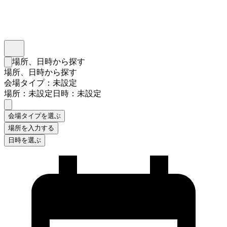
インスタベース
メニュー
場所、日時から探す
検索フォームを閉じる
場所、日時から探す
会場タイプ：未設定
場所：未設定
日時：未設定
会場タイプを選ぶ
場所を入力する
日時を選ぶ