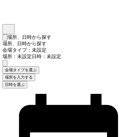
インスタベース
メニュー
場所、日時から探す
検索フォームを閉じる
場所、日時から探す
会場タイプ：未設定
場所：未設定
日時：未設定
会場タイプを選ぶ
場所を入力する
日時を選ぶ