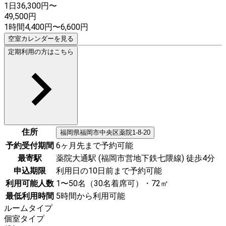
1日
36,300
円〜
49,500
円
1時間
4,400
円
〜
6,600
円
空室カレンダーを見る
定期利用の方はこちら
住所
福岡県
福岡市中央区
薬院1-8-20
予約受付期間
6ヶ月先まで予約可能
最寄駅
薬院大通駅 (福岡市営地下鉄七隈線) 徒歩4分
申込期限
利用日の10日前まで予約可能
利用可能人数
1〜50名（30名着席可）・72㎡
最低利用時間
5時間から利用可能
ルームタイプ
個室タイプ