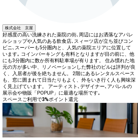
株式会社 京屋
好感度の高い洗練された薬院の街､周辺にはお洒落なアパレ
ルショップや人気のある飲食店､スィーツ店が立ち並びコン
ビニ､スーパーも5分圏内と、人気の薬院エリアに位置して
います｡ コインパーキングも有料となりますが目の前に、他
にも3分圏内に数か所有料駐車場が有ります。 住み慣れた地
元の方が多い中、リノベーションした弊社のビルは評判が良
く、入居者が後を絶ちません。 2階にあるレンタルスペース
も、窓に囲まれて日当たりもよく、外をいき行く人も興味深
く見上げています。 アーティスト､デザイナー､アパレルの
展示会や物販「POPUP」に最適な場所です｡
スペースご利用で
3
%
ポイント還元