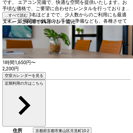
です。 エアコン完備で、快適な空間を提供いたします。お
手頃な価格で、ご要望に合わせたレンタルを行っておりま
す。定員は10名ほどまでで、少人数からのご利用にも最適
...すべて読む
です。 設備関連や設営のお手伝い準備なども、各種させて
スペースご利用で
3
%
ポイント還元
いただけますので、お気軽にお問い合わせください！
1時間
1,650
円〜
2,200
円
空室カレンダーを見る
定期利用の方はこちら
住所
京都府
京都市東山区
月見町10-2