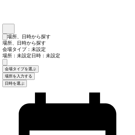
インスタベース
メニュー
場所、日時から探す
検索フォームを閉じる
場所、日時から探す
会場タイプ：未設定
場所：未設定
日時：未設定
会場タイプを選ぶ
場所を入力する
日時を選ぶ