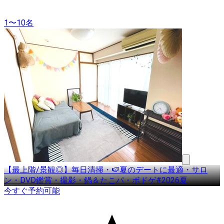
1〜10名
【最上階/景観◎】毎日清掃・🍉夏のデートに最適・サロ
ン・DVD鑑賞・撮影・鍋＆たこパ・ボドゲ#2026夏
今すぐ予約可能