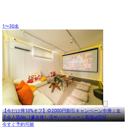
1〜30名
【今だけ🉐10%オフ】🌻2000円割引キャンペーン中🉐｜女
子会人気No. 1🩰🌼推し活🪽パーティー｜新築🌿[35]
今すぐ予約可能