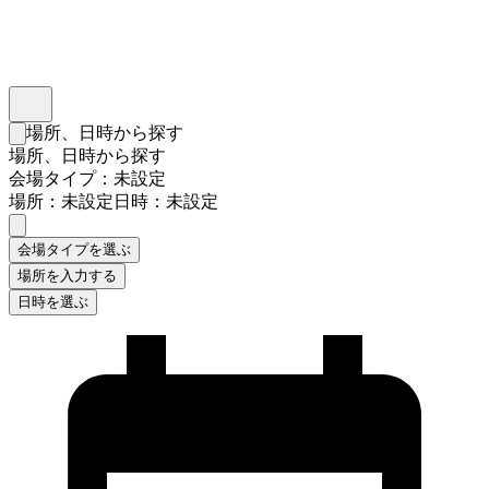
インスタベース
メニュー
場所、日時から探す
検索フォームを閉じる
場所、日時から探す
会場タイプ：未設定
場所：未設定
日時：未設定
会場タイプを選ぶ
場所を入力する
日時を選ぶ