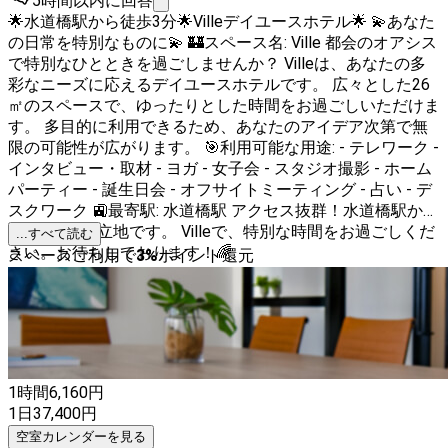
5時間以内に回答
🌟水道橋駅から徒歩3分🌟Villeデイユースホテル🌟 💫あなた
の日常を特別なものに💫 🏰スペース名: Ville 都会のオアシス
で特別なひとときを過ごしませんか？ Villeは、あなたの多
彩なニーズに応えるデイユースホテルです。 広々とした26
㎡のスペースで、ゆったりとした時間をお過ごしいただけま
す。 多目的に利用できるため、あなたのアイデア次第で無
限の可能性が広がります。 🎯利用可能な用途: - テレワーク -
インタビュー・取材 - ヨガ - 女子会 - スタジオ撮影 - ホーム
パーティー - 誕生日会 - オフサイトミーティング - 占い - デ
スクワーク 🚉最寄駅: 水道橋駅 アクセス抜群！水道橋駅から
徒歩3分の好立地です。 Villeで、特別な時間をお過ごしくだ
...すべて読む
さい。お待ちしております！🌈
スペースご利用で
3
%
ポイント還元
1時間
6,160
円
1日
37,400
円
空室カレンダーを見る