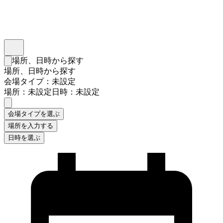
インスタベース
メニュー
場所、日時から探す
検索フォームを閉じる
場所、日時から探す
会場タイプ：未設定
場所：未設定
日時：未設定
会場タイプを選ぶ
場所を入力する
日時を選ぶ