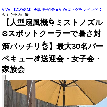
VIVA KAWASAKI ★駅徒歩1分★VIVA屋上グランピング🍖
今すぐ予約可能
【大型扇風機🌀ミストノズル
❄️スポットクーラーで暑さ対
策バッチリ👌】最大30名バー
ベキュー🍖送迎会・女子会・
家族会