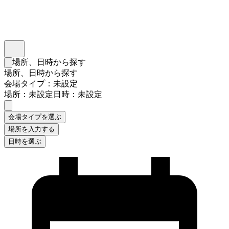
インスタベース
メニュー
場所、日時から探す
検索フォームを閉じる
場所、日時から探す
会場タイプ：未設定
場所：未設定
日時：未設定
会場タイプを選ぶ
場所を入力する
日時を選ぶ