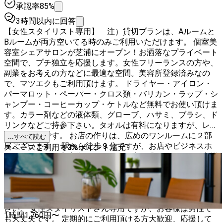
承認率85%
3時間以内に回答
【女性スタイリスト専用】 注）貸切プランは、Aルームと
Bルームが両方空いてる時のみご利用いただけます。 個室美
容室シェアサロンが芝浦にオープン！お洒落なプライベート
空間で、プチ独立を応援します。女性フリーランスの方や、
副業をお考えの方などに最適な空間。美容所登録済みなの
で、マツエクもご利用頂けます。 ドライヤー・アイロン・
パーマロット・ペーパー・クロス類・バリカン・ラップ・シ
ャンプー・コーヒーカップ・ケトルなど無料でお使い頂けま
す。カラー剤などの液体類、グローブ、ハサミ、ブラシ、ド
リンクなどご持参下さい。タオルは有料になりますが、レン
タルも可能です。 お店の作りは、広めのワンルームに２部
...すべて読む
屋ございます。 駅から徒歩９分ですが、お店やビジネスホ
スペースご利用で
3
%
ポイント還元
テルなどのある商店街なのであまり遠く感じにくく、お客様
へご案内しやすい場所になります。 Aルーム シャンプー台
有りのお部屋。 （ユメシャン スイング） （Bルーム リ
クライニングチェア ワゴン） 定期利用や、貸切プラン、
も可能ですのでご相談下さい。 荷物のお預かりもご相談下
さい。 女性スタイリストさん専用ですが、お客様は男性で
1時間
1,760
円〜
も大丈夫です。 定期的にご利用頂ける方大歓迎、応援して