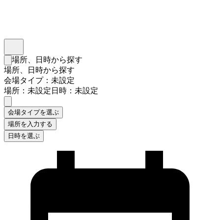
インスタベース
メニュー
場所、日時から探す
検索フォームを閉じる
場所、日時から探す
会場タイプ：未設定
場所：未設定
日時：未設定
会場タイプを選ぶ
場所を入力する
日時を選ぶ