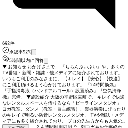
692件
承認率92%
5時間以内に回答
▼ お知らせ おかげさまで、 『ちちんぷいぷい』や、多くの
TV番組・新聞・雑誌・他メディアに紹介されております。
いつもご利用のみなさまに、 【キレイ】【安心】【快適】
にご利用頂けるよう心がけております。 『24時間換気』
『手指消毒液（ハンドアルコール）設置済み』『空気清浄
機』完備。 ▼施設紹介 大阪の平野区宮町で、 キレイで快適
なレンタルスペースを借りるなら「ビーラインスタジオ」
ヨガ教室、ダンス（教室・自主練習）、楽器演奏にぴったり
のキレイで明るい防音レンタルスタジオ。 TVや雑誌・メデ
ィアにも多く紹介されており、 プロの先生方からも人気の
スタジオです。 ２４時間利用可能で、朝ヨガやお仕事終わ
...すべて読む