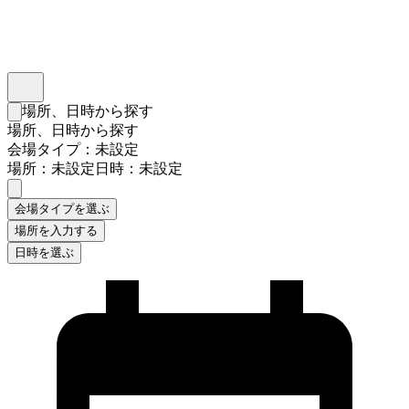
インスタベース
メニュー
場所、日時から探す
検索フォームを閉じる
場所、日時から探す
会場タイプ：未設定
場所：未設定
日時：未設定
会場タイプを選ぶ
場所を入力する
日時を選ぶ