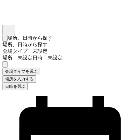
インスタベース
メニュー
場所、日時から探す
検索フォームを閉じる
場所、日時から探す
会場タイプ：未設定
場所：未設定
日時：未設定
会場タイプを選ぶ
場所を入力する
日時を選ぶ