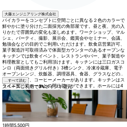
大藤エンジニアリング株式会社
バイカラーをコンセプトに空間ごとに異なる２色のカラーで
鮮やかに塗り分けた二面採光の角部屋です。昼と夜、光の入
りかたで雰囲気の変化も楽しめます。ワークショップ、マル
シェ、パーティ、撮影、展示会、鑑賞会やセミナー、会議、
勉強会などの目的でご利用いただけます。飲食店営業許可、
菓子製造許可取得済みで体面型カウンターのあるオープンな
キッチンでは飲食イベント、レストランやバー、菓子製造や
料理教室としてもご利用頂けます。キッチンには三口ガスコ
ンロ（両面焼きグリル付き）3槽シンク、冷凍冷蔵庫、電子
オーブンレンジ、炊飯器、調理器具、食器、グラスなどのテ
ーブルウエア、コーヒーメーカーがあります。キッチンはス
...すべて読む
ライド窓にてホールとの間仕切りができます。ホールには4
スペースご利用で
3
%
ポイント還元
人掛けテーブル2脚、テーブル用椅子8脚、カウンター用ハ
イスツール椅子5脚、スタンド照明2脚、エアコン、空気清
浄機、展示用ガラスケースがあります。
1時間
5,500
円