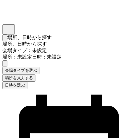
インスタベース
メニュー
場所、日時から探す
検索フォームを閉じる
場所、日時から探す
会場タイプ：未設定
場所：未設定
日時：未設定
会場タイプを選ぶ
場所を入力する
日時を選ぶ