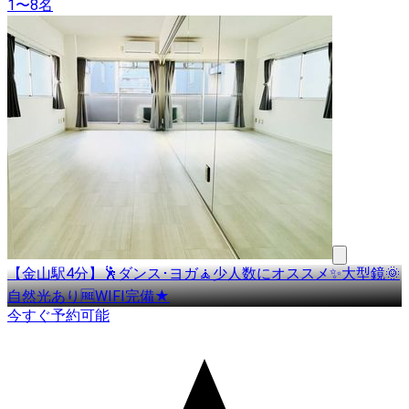
1〜8名
【金山駅4分】🕺ダンス･ヨガ🧘少人数にオススメ✨大型鏡🌞
自然光あり🆓WIFI完備★
今すぐ予約可能