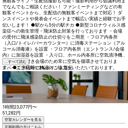
無観客ライブ・生配信撮影も可能！撮影利用から会議利用ま
でなんでもご相談ください！ ファンミーティングなどの有
観客イベントから、生配信の無観客イベントまで対応！ ダ
ンスイベントや発表会イベントまで幅広い実績と経験でお手
伝いします！ ●駅から5分の駅チカ ●新型コロナウィルス感
染症への衛生管理・飛沫防止対策を行っております ・会場
の受付に飛沫感染防止の仕切りをご用意 ・フロア内各所
（入口/トイレ/バーカウンター）に消毒ステーション（アル
コール消毒液）を設置 ・フロア内各所（エントランス/会場
内）に加湿器を設置 ・入り口、ホール内各所に空気清浄機
を設置 ●窓付き会場のため常に空気を循環させておりま
...すべて読む
す。 ●ご来店時に検温のご協力をいただいております。
スペースご利用で
3
%
ポイント還元
【ご用途に合わせたプランをご用意しています】 ・歓送迎
会、懇親会、同窓会、忘年会や新年会などといった宴会プラ
ン ＊お料理(ビュッフェ形式)+飲み放題つき お一人様税込
5500円 入退場含む３時間 プロジェクターやスクリー
ン、マイク、音響・照明などの無料設備付
1時間
23,077
円〜
51,282
円
空室カレンダーを見る
定期利用の方はこちら