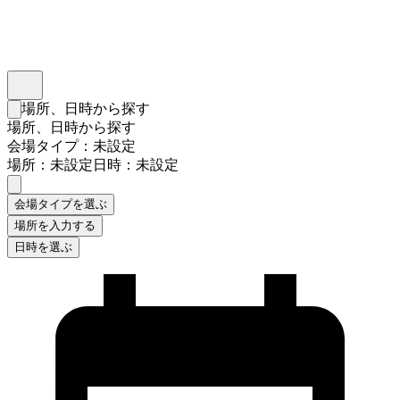
インスタベース
メニュー
場所、日時から探す
検索フォームを閉じる
場所、日時から探す
会場タイプ：未設定
場所：未設定
日時：未設定
会場タイプを選ぶ
場所を入力する
日時を選ぶ