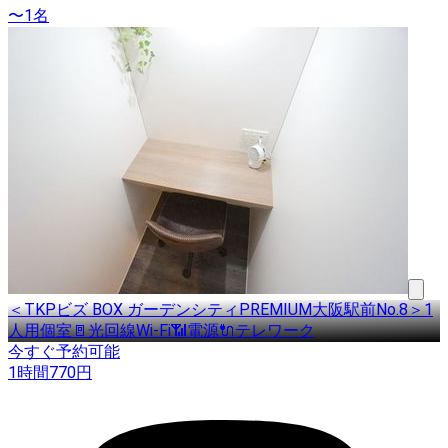
〜1名
＜TKPビズ BOX ガーデンシティPREMIUM大阪駅前No.8＞1
人用個室🚪光回線Wi-Fi📶電源🔌テレワーク
今すぐ予約可能
1時間
770
円