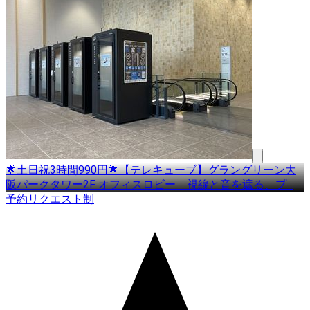
🌟土日祝3時間990円🌟【テレキューブ】グラングリーン大
阪パークタワー2F オフィスロビー 視線と音を遮る、プ
…
予約リクエスト制