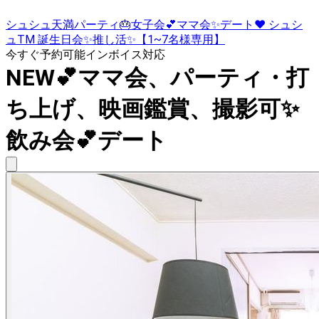
シュシュ天満パーティ🎂女子会💕ママ会✨デート❤️ シュシ
ュTM 誕生日会✨推し活✨【1~7名様専用】
今すぐ予約可能
インボイス対応
NEW💕ママ会、パーティ・打
ち上げ、映画鑑賞、撮影可✨
飲み会💕デート