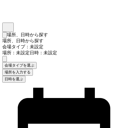
インスタベース
メニュー
場所、日時から探す
検索フォームを閉じる
場所、日時から探す
会場タイプ：未設定
場所：未設定
日時：未設定
会場タイプを選ぶ
場所を入力する
日時を選ぶ