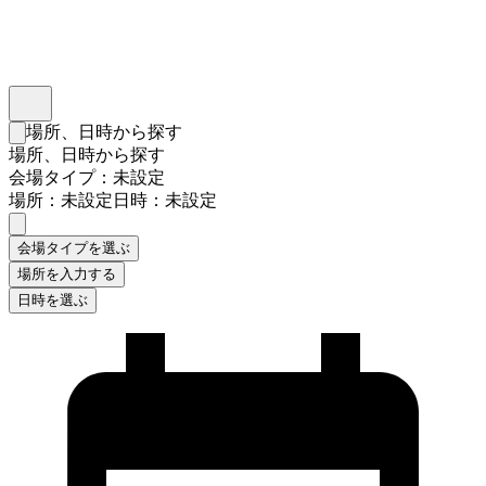
インスタベース
メニュー
場所、日時から探す
検索フォームを閉じる
場所、日時から探す
会場タイプ：未設定
場所：未設定
日時：未設定
会場タイプを選ぶ
場所を入力する
日時を選ぶ