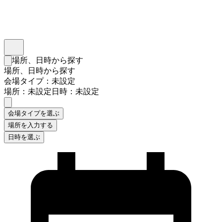
インスタベース
メニュー
場所、日時から探す
検索フォームを閉じる
場所、日時から探す
会場タイプ：未設定
場所：未設定
日時：未設定
会場タイプを選ぶ
場所を入力する
日時を選ぶ