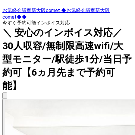
お気軽会議室新大阪comet ◆お気軽会議室新大阪
comet◆◆
今すぐ予約可能
インボイス対応
＼ 安心のインボイス対応／
30人収容/無制限高速wifi/大
型モニター/駅徒歩1分/当日予
約可【6ヵ月先まで予約可
能】