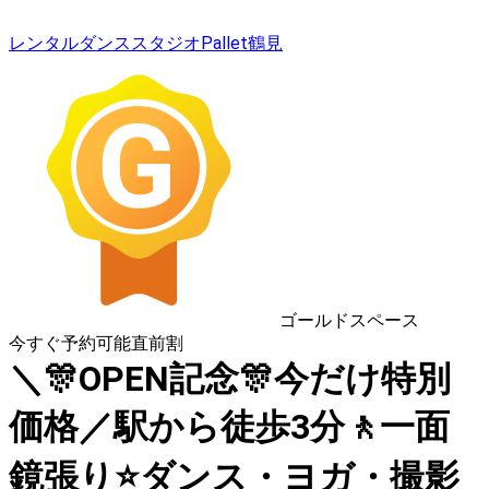
レンタルダンススタジオPallet鶴見
ゴールドスペース
今すぐ予約可能
直前割
＼🎊OPEN記念🎊今だけ特別
価格／駅から徒歩3分🚶一面
鏡張り⭐️ダンス・ヨガ・撮影