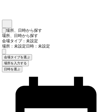
インスタベース
メニュー
場所、日時から探す
検索フォームを閉じる
場所、日時から探す
会場タイプ：未設定
場所：未設定
日時：未設定
会場タイプを選ぶ
場所を入力する
日時を選ぶ