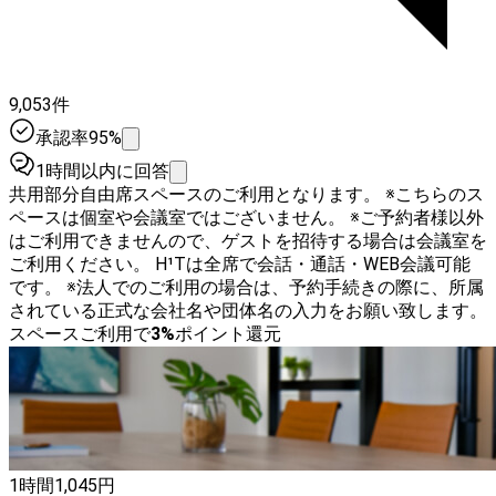
9,053件
承認率95%
1時間以内に回答
共用部分自由席スペースのご利用となります。 ※こちらのス
ペースは個室や会議室ではございません。 ※ご予約者様以外
はご利用できませんので、ゲストを招待する場合は会議室を
ご利用ください。 H¹Tは全席で会話・通話・WEB会議可能
です。 ※法人でのご利用の場合は、予約手続きの際に、所属
されている正式な会社名や団体名の入力をお願い致します。
スペースご利用で
3
%
ポイント還元
1時間
1,045
円