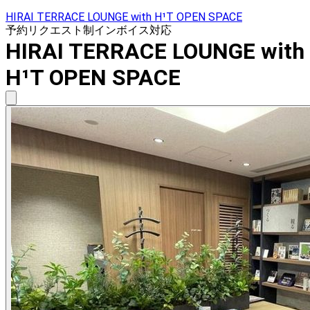
HIRAI TERRACE LOUNGE with H¹T OPEN SPACE
予約リクエスト制
インボイス対応
HIRAI TERRACE LOUNGE with
H¹T OPEN SPACE