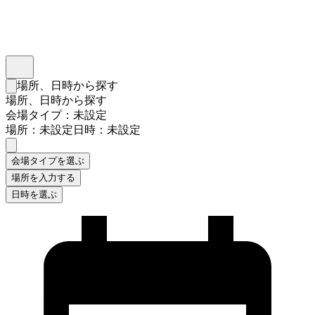
インスタベース
メニュー
場所、日時から探す
検索フォームを閉じる
場所、日時から探す
会場タイプ：未設定
場所：未設定
日時：未設定
会場タイプを選ぶ
場所を入力する
日時を選ぶ