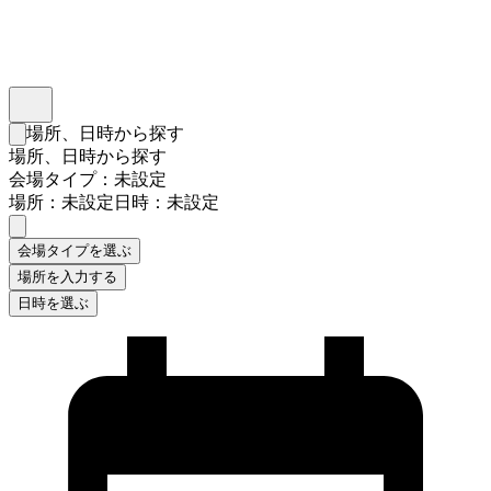
インスタベース
メニュー
場所、日時から探す
検索フォームを閉じる
場所、日時から探す
会場タイプ：未設定
場所：未設定
日時：未設定
会場タイプを選ぶ
場所を入力する
日時を選ぶ