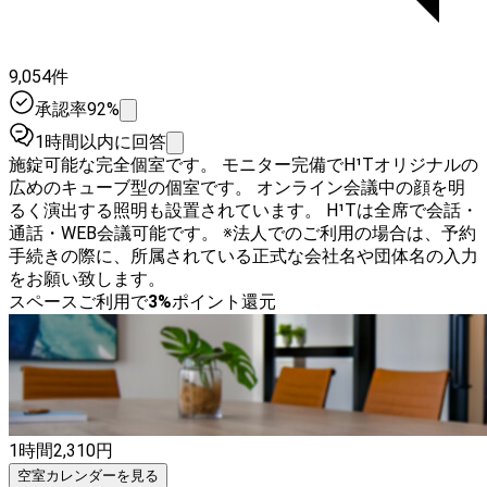
9,054件
承認率92%
1時間以内に回答
施錠可能な完全個室です。 モニター完備でH¹Tオリジナルの
広めのキューブ型の個室です。 オンライン会議中の顔を明
るく演出する照明も設置されています。 H¹Tは全席で会話・
通話・WEB会議可能です。 ※法人でのご利用の場合は、予約
手続きの際に、所属されている正式な会社名や団体名の入力
をお願い致します。
スペースご利用で
3
%
ポイント還元
1時間
2,310
円
空室カレンダーを見る