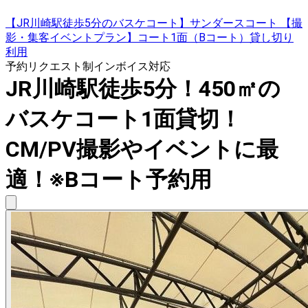
【JR川崎駅徒歩5分のバスケコート】サンダースコート 【撮
影・集客イベントプラン】コート1面（Bコート）貸し切り
利用
予約リクエスト制
インボイス対応
JR川崎駅徒歩5分！450㎡の
バスケコート1面貸切！
CM/PV撮影やイベントに最
適！※Bコート予約用