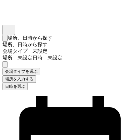
インスタベース
メニュー
場所、日時から探す
検索フォームを閉じる
場所、日時から探す
会場タイプ：未設定
場所：未設定
日時：未設定
会場タイプを選ぶ
場所を入力する
日時を選ぶ