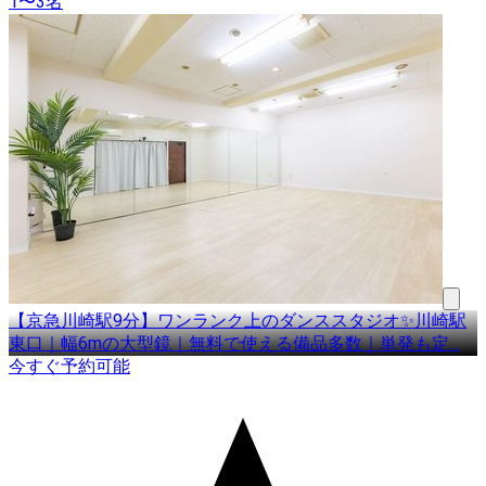
1〜3名
【京急川崎駅9分】ワンランク上のダンススタジオ✨川崎駅
東口｜幅6mの大型鏡｜無料で使える備品多数｜単発も定
…
今すぐ予約可能