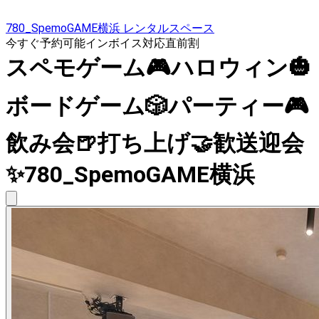
780_SpemoGAME横浜 レンタルスペース
今すぐ予約可能
インボイス対応
直前割
スペモゲーム🎮️ハロウィン🎃
ボードゲーム🎲パーティー🎮
飲み会🍺打ち上げ🤝歓送迎会
✨780_SpemoGAME横浜