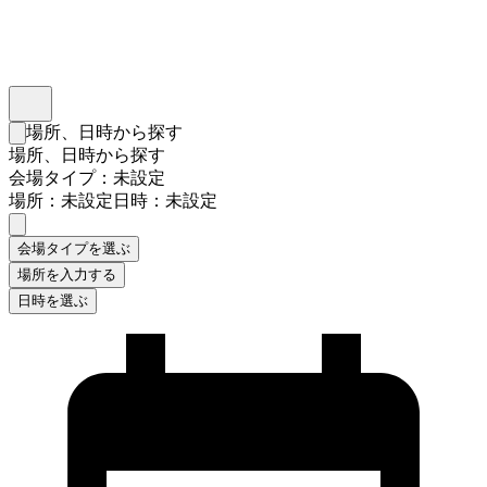
インスタベース
メニュー
場所、日時から探す
検索フォームを閉じる
場所、日時から探す
会場タイプ：未設定
場所：未設定
日時：未設定
会場タイプを選ぶ
場所を入力する
日時を選ぶ