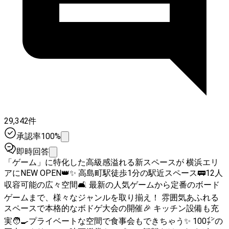
29,342件
承認率100%
即時回答
「ゲーム」に特化した高級感溢れる新スペースが 横浜エリ
アにNEW OPEN👑✨ 高島町駅徒歩1分の駅近スペース🚃12人
収容可能の広々空間🛋️ 最新の人気ゲームから定番のボード
ゲームまで、様々なジャンルを取り揃え！ 雰囲気あふれる
スペースで本格的なボドゲ大会の開催🎉 キッチン設備も充
実🧑‍🍳プライベートな空間で食事会もできちゃう✨ 100㌅の