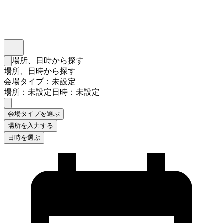
インスタベース
メニュー
場所、日時から探す
検索フォームを閉じる
場所、日時から探す
会場タイプ：未設定
場所：未設定
日時：未設定
会場タイプを選ぶ
場所を入力する
日時を選ぶ