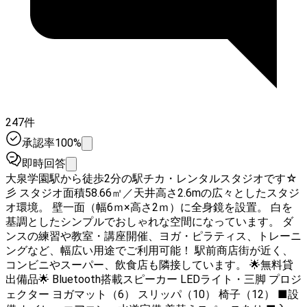
247件
承認率100%
即時回答
大泉学園駅から徒歩2分の駅チカ・レンタルスタジオです☆
彡 スタジオ面積58.66㎡／天井高さ2.6mの広々としたスタジ
オ環境。 壁一面（幅6ｍ×高さ2ｍ）に全身鏡を設置。 白を
基調としたシンプルでおしゃれな空間になっています。 ダ
ンスの練習や教室・講座開催、ヨガ・ピラティス、トレーニ
ングなど、幅広い用途でご利用可能！ 駅前商店街が近く、
コンビニやスーパー、飲食店も隣接しています。 🌟無料貸
出備品🌟 Bluetooth搭載スピーカー LEDライト・三脚 プロジ
ェクター ヨガマット（6） スリッパ（10） 椅子（12） ■設