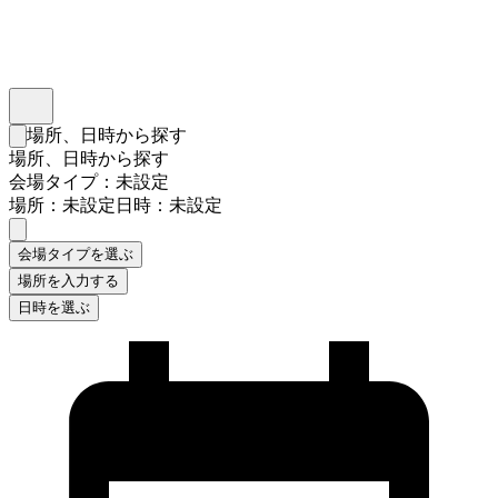
インスタベース
メニュー
場所、日時から探す
検索フォームを閉じる
場所、日時から探す
会場タイプ：未設定
場所：未設定
日時：未設定
会場タイプを選ぶ
場所を入力する
日時を選ぶ