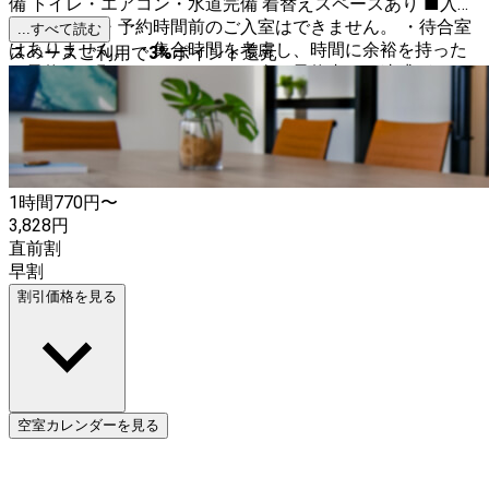
備 トイレ・エアコン・水道完備 着替えスペースあり ■入退
室について ・予約時間前のご入室はできません。 ・待合室
...すべて読む
はありません。 ・集合時間を考慮し、時間に余裕を持った
スペースご利用で
3
%
ポイント還元
ご予約をお願いいたします。 ・次の予約者にご迷惑がかか
らないよう、予約時間内に退室してください。 ・退室前に
は、各自で原状回復と清掃をお願いいたします。 ・ゴミは
各自でお持ち帰りください。
1時間
770
円〜
3,828
円
直前割
早割
割引価格を見る
空室カレンダーを見る