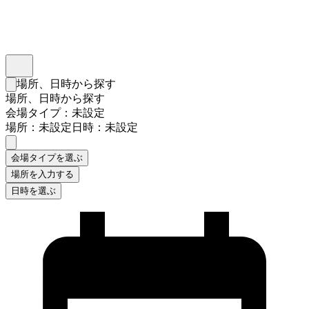
インスタベース
メニュー
場所、日時から探す
検索フォームを閉じる
場所、日時から探す
会場タイプ：未設定
場所：未設定
日時：未設定
会場タイプを選ぶ
場所を入力する
日時を選ぶ