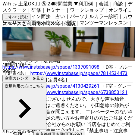
WiFi 👞 土足OK🙆‍♀ ㉔ 24時間営業 ▼利用例 ｜会議｜商談｜デ
スクワーク｜研修｜セミナー｜ワークショップ｜オンライン
会議｜オンライン面接｜占い｜パーソナルカラー診断｜カウ
...すべて読む
ンセリング｜面接｜控え室｜撮影｜マンツーマンレッスン｜
スペースご利用で
3
%
ポイント還元
ボードゲーム｜カードゲーム｜ネイル｜メイク｜ヘアメイク
｜勉強会｜自習｜休憩｜ 【Colormell（カラメル）町田東口
店】 ・A室 - ウッド［定員6名］
https://www.instabase.jp/space/3672724204
・B室 - グリー
ン［定員4名］
https://www.instabase.jp/space/5836021138
・C室 - オレンジ［定員4名］
1時間
110
円〜
https://www.instabase.jp/space/1337091098
・D室 - ブルー
990
円
［定員4名］
https://www.instabase.jp/space/7814534473
空室カレンダーを見る
・E室 - ストライプ［定員4名］
https://www.instabase.jp/space/4130429261
・F室 - グレー
定期利用の方はこちら
［定員4名］
https://www.instabase.jp/space/6738853121
⚠注意⚠ 防音室ではございませんので、大きな声や騒音、
振動等を伴うご利用はご遠慮ください。 小田急線の線路が
近く、電車や踏切の音が聞こえます。 エレベーターのない4
階にありますので、足の悪い方やお年寄りの方はご注意くだ
さい。 《重要》運営会社からのお願い 当店をはじめてご利
用になるお客様は、事前に必ず以下の『禁止事項・注意事
住所
東京都
町田市
原町田6-29-3