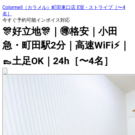
Colormell（カラメル）町田東口店 E室 - ストライプ［〜4
名］
今すぐ予約可能
インボイス対応
🎊好立地🎊｜🉐格安｜小田
急・町田駅2分｜高速WiFi⚡｜
👞土足OK｜24h［〜4名］