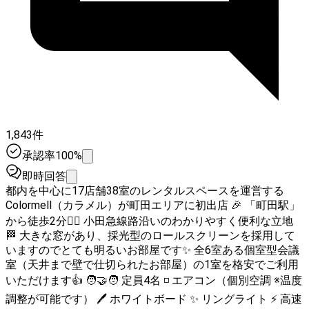
1,843件
承認率100%
即時回答
都内を中心に17店舗38室のレンタルスペースを運営する
Colormell（カラメル）が町田エリアに初出店 🎉 「町田駅」
から徒歩2分🚶‍♀️ 小田急線路沿いのわかりやすく便利な立地
🏁 大きな窓があり、採光型のロールスクリーンを採用して
いますのでとても明るいお部屋です✨ 全6室ある個室型会議
室（天井まで壁で仕切られたお部屋）の1室を格安でご利用
いただけます👍 🧑‍🤝‍🧑 定員4名 ◽ エアコン（個別空調 ※温度
調整が可能です） 🖊 ホワイトボード ✨ リングライト ⚡ 高速