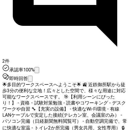
2件
承認率100%
即時回答
🌟多目的ワークスペースへようこそ🌟 🚉 近鉄御所駅から徒
歩3分の便利な立地！広々とした空間で、様々な用途に対応
可能なワークスペースです。 🎯【利用シーンにぴった
り！】 - 資格・試験対策勉強 - 読書やコワーキング - デスク
ワークや自習 🔧【充実の設備】 - 快適なWi-Fi環境 - 有線
LANケーブルで安定した接続(テレカン室、会議室のみ） -
パソコン完備（日経新聞無料閲覧可） - 自動空調完備で、常
に快適な室温 - トイレ2か所完備（男女共用、女性専用） 🔒