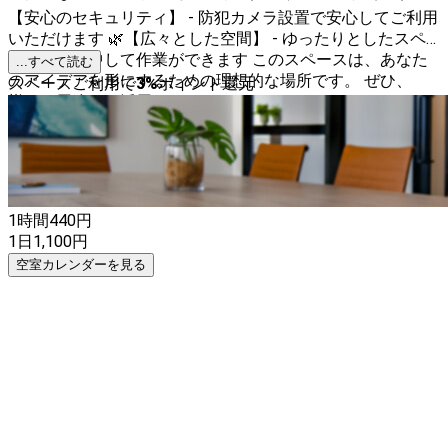
【安心のセキュリティ】 - 防犯カメラ設置で安心してご利用
いただけます 🌿【広々とした空間】 - ゆったりとしたスペ
ースで、集中して作業ができます このスペースは、あなた
...すべて読む
のアイデアを形にするための理想的な場所です。 ぜひ、
スペースご利用で
3
%
ポイント還元
様々な用途でご活用ください！✨
1時間
440
円
1日
1,100
円
空室カレンダーを見る