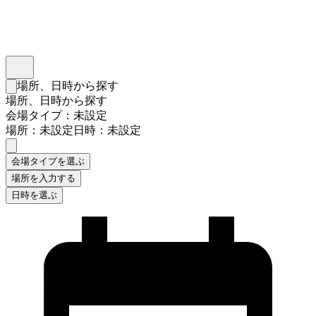
インスタベース
メニュー
場所、日時から探す
検索フォームを閉じる
場所、日時から探す
会場タイプ：未設定
場所：未設定
日時：未設定
会場タイプを選ぶ
場所を入力する
日時を選ぶ