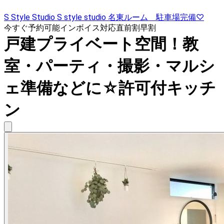
S Style Studio S style studio 名東ルーム 駐車場完備♡
今すぐ予約可能
インボイス対応
直前割
早割
戸建プライベート空間！教
室・パーティ・撮影・マルシ
ェ準備などに☆許可付キッチ
ン