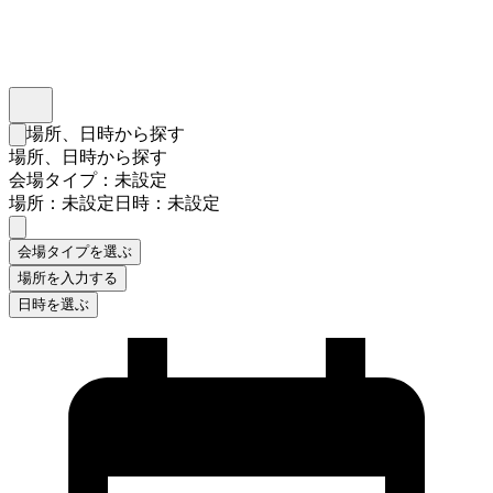
インスタベース
メニュー
場所、日時から探す
検索フォームを閉じる
場所、日時から探す
会場タイプ：未設定
場所：未設定
日時：未設定
会場タイプを選ぶ
場所を入力する
日時を選ぶ