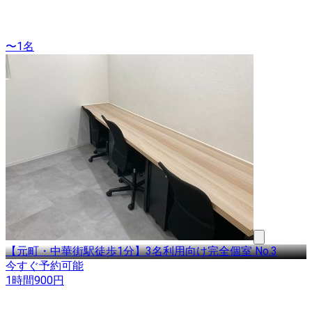
〜1名
【元町・中華街駅徒歩1分】3名利用向け完全個室 No.3
今すぐ予約可能
1時間
900
円