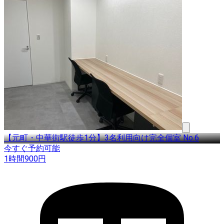
【元町・中華街駅徒歩1分】3名利用向け完全個室 No.6
今すぐ予約可能
1時間
900
円