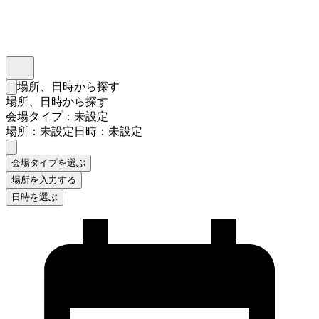
インスタベース
メニュー
場所、日時から探す
検索フォームを閉じる
場所、日時から探す
会場タイプ：未設定
場所：未設定
日時：未設定
会場タイプを選ぶ
場所を入力する
日時を選ぶ