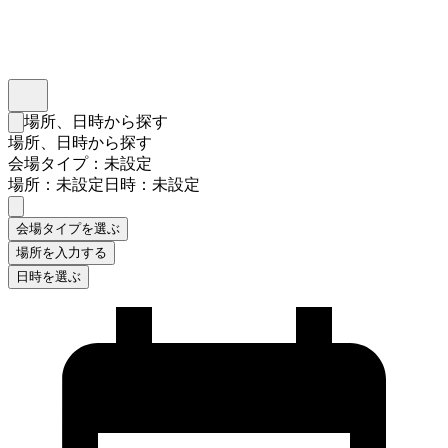
インスタベース
メニュー
場所、日時から探す
検索フォームを閉じる
場所、日時から探す
会場タイプ：未設定
場所：未設定
日時：未設定
会場タイプを選ぶ
場所を入力する
日時を選ぶ