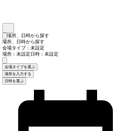
インスタベース
メニュー
場所、日時から探す
検索フォームを閉じる
場所、日時から探す
会場タイプ：未設定
場所：未設定
日時：未設定
会場タイプを選ぶ
場所を入力する
日時を選ぶ