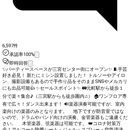
6,597件
承認率100%
即時回答
✨パーティースペースが三宮センター街にオープン✨ 🧵手芸
好き必見！ 新たにミシン設置しました！ トルソーやアイロ
ン、撮影設備もあるので手作り品をそのままSNSやメルカリ
にも出品可能👍 ✨セールスポイント✨ 🚃元町駅から徒歩１
分で楽々集合♪（三宮駅からも徒歩圏内♫） 🏠ワンフロア専
有で広々！ダンス出来ます！ 🔊楽器演奏可能ですが、室内
楽向けの楽器のみとなります。 地下ですが防音室ではな
いので、ドラムやバンド向けの演奏、金管楽器もご遠慮くだ
さい。 木管楽器、弦楽器は可能です。 👑コロナ対策万
全！アルコール除菌シート・ジェル・スプレー・空気清浄機