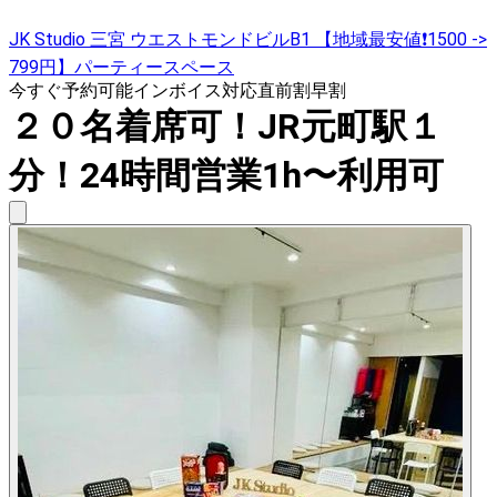
JK Studio 三宮 ウエストモンドビルB1 【地域最安値❗1500 ->
799円】パーティースペース
今すぐ予約可能
インボイス対応
直前割
早割
２０名着席可！JR元町駅１
分！24時間営業1h〜利用可