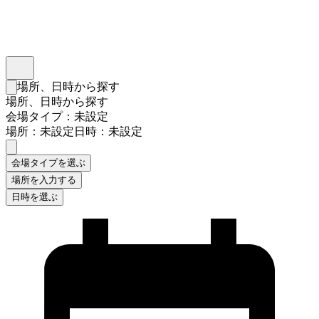
インスタベース
メニュー
場所、日時から探す
検索フォームを閉じる
場所、日時から探す
会場タイプ：未設定
場所：未設定
日時：未設定
会場タイプを選ぶ
場所を入力する
日時を選ぶ