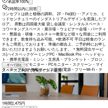
承認率100%
2時間以内に回答
コンセプトは鉄と植物の調和。 2F・Fe(鉄)･･･アメリカ、ミ
ッドセンチュリーのインダストリアルデザインを意識したフ
ロア。 席数は四国最大級 貸し会議室・レンタルスペース・
コワーキングスペース・展示場・ウェビナー会場・パーティ
ー・懇親会・研修・カルチャー教室など様々な用途にご利用
できます。飲食持ち込み可能。※飲酒不可 平日は軽食のラン
チもご用意しております。準備の都合上、ご予約時にお申し
出いただけますようお願いいたします。 ＊無料貸出サービ
ス(ハイスペックゲーミングPC・MacBook Pro・ヘッドセッ
ト・携帯充電器・ミシン・文房具・ブランケット・プロジェ
クター・テレビモニター・PCモニター・スクリーン・マイ
...すべて読む
ク・テーブル) ＊無料サービス設備(電源・フリーWi-Fi・テ
スペースご利用で
3
%
ポイント還元
レフォンブース・電子レンジ・電気ケトル) ＊有料サービス
設備（コピー機） ＊駐車場無料
1時間
2,475
円