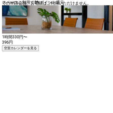
スペースご利用で
3
%
ポイント還元
でのWEB会議、お電話はご利用いただけません。
1時間
330
円〜
396
円
空室カレンダーを見る