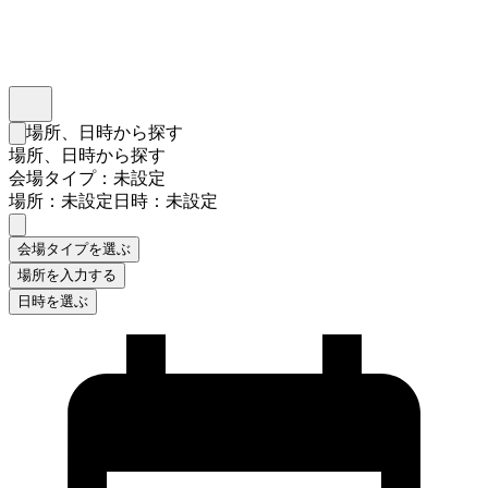
インスタベース
メニュー
場所、日時から探す
検索フォームを閉じる
場所、日時から探す
会場タイプ：未設定
場所：未設定
日時：未設定
会場タイプを選ぶ
場所を入力する
日時を選ぶ