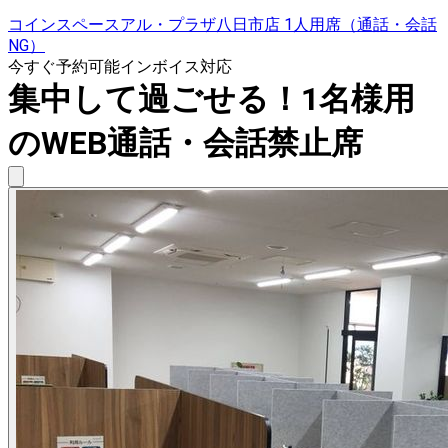
コインスペースアル・プラザ八日市店 1人用席（通話・会話
NG）
今すぐ予約可能
インボイス対応
集中して過ごせる！1名様用
のWEB通話・会話禁止席