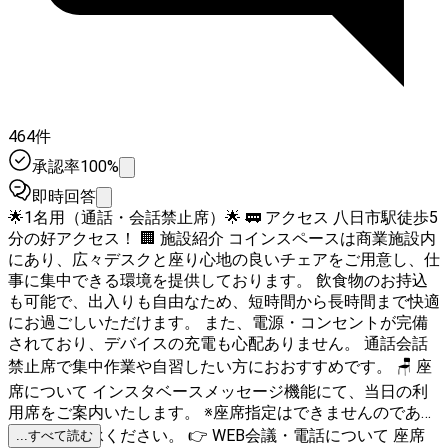
464件
承認率100%
即時回答
🌟1名用（通話・会話禁止席）🌟 🚃 アクセス 八日市駅徒歩5
分の好アクセス！ 🏢 施設紹介 コインスペースは商業施設内
にあり、広々デスクと座り心地の良いチェアをご用意し、仕
事に集中できる環境を提供しております。 飲食物のお持込
も可能で、出入りも自由なため、短時間から長時間まで快適
にお過ごしいただけます。 また、電源・コンセントが完備
されており、デバイスの充電も心配ありません。 通話会話
禁止席で集中作業や自習したい方におおすすめです。 🪑 座
席について インスタベースメッセージ機能にて、当日の利
用席をご案内いたします。 ※座席指定はできませんのであら
かじめご了承ください。 👉 WEB会議・電話について 座席
...すべて読む