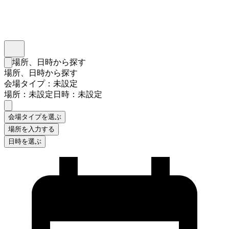
インスタベース
メニュー
場所、日時から探す
検索フォームを閉じる
場所、日時から探す
会場タイプ：未設定
場所：未設定
日時：未設定
会場タイプを選ぶ
場所を入力する
日時を選ぶ