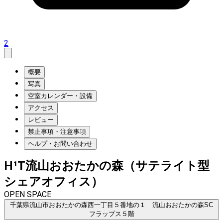
2
概要
写真
空室カレンダー・設備
アクセス
レビュー
禁止事項・注意事項
ヘルプ・お問い合わせ
H¹T流山おおたかの森（サテライト型
シェアオフィス）
OPEN SPACE
千葉県流山市おおたかの森西一丁目５番地の１ 流山おおたかの森SC
フラップス５階