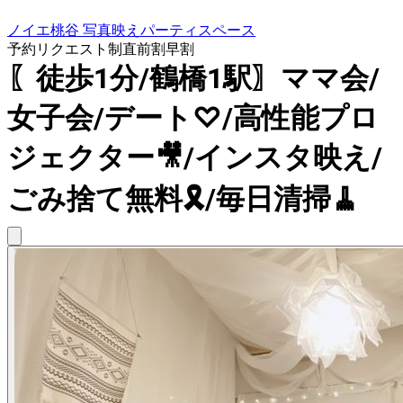
ノイエ桃谷 写真映えパーティスペース
予約リクエスト制
直前割
早割
〖徒歩1分/鶴橋1駅〗ママ会/
女子会/デート♡/高性能プロ
ジェクター🎥/インスタ映え/
ごみ捨て無料🎗/毎日清掃🧹