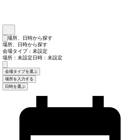
インスタベース
メニュー
場所、日時から探す
検索フォームを閉じる
場所、日時から探す
会場タイプ：未設定
場所：未設定
日時：未設定
会場タイプを選ぶ
場所を入力する
日時を選ぶ