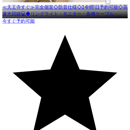
≪天王寺すぐ≫完全個室◇防音仕様◇24H即日予約可能◇高
速光回線💻◆リングライト・モニター・各種ケーブル・
…
今すぐ予約可能