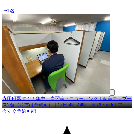
〜1名
寺田町駅すぐ！集中・自習室・コワーキング｜個室テレブー
ス2台（片方は予約可）｜毎日5時-24時｜電源・wifi｜フ
…
今すぐ予約可能