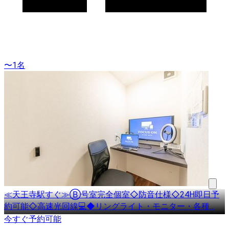
〜1名
≪天王寺駅すぐ≫Ⓑ号室完全個室◇防音仕様◇24H即日予
約可能◇高速光回線💻◆リングライト・モニター・各種
…
今すぐ予約可能