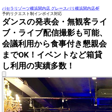
パセラリゾーツ横浜関内店 グレースバリ横浜関内店4F
予約リクエスト制
インボイス対応
ダンスの発表会・無観客ライ
ブ・ライブ配信撮影も可能、
会議利用から食事付き懇親会
までOK！イベントなど箱貸
し利用の実績多数！