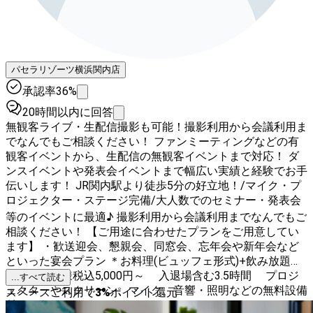
パセラリゾーツ横浜関内店
承認率36%
20時間以内に回答
無観客ライブ・生配信撮影も可能！撮影利用から会議利用ま
でなんでもご相談ください！ ファンミーティングなどの有
観客イベントから、生配信の無観客イベントまで対応！ ダ
ンスイベントや発表会イベントまで幅広い実績と経験でお手
伝いします！ JR関内駅より徒歩5分の好立地！/マイク・プ
ロジェクター・ステージ完備/大人数でのセミナー・発表会
等のイベントに最適♪ 撮影利用から会議利用までなんでもご
相談ください！ 【ご用途に合わせたプランをご用意してい
ます】 ・歓送迎会、懇親会、同窓会、忘年会や新年会など
といった宴会プラン ＊お料理(ビュッフェ形式)+飲み放題つ
き お一人様税込5,000円～ 入退場含む3.5時間 プロジ
...すべて読む
ェクターやスクリーン、マイク、音響・照明などの無料設備
スペースご利用で
3
%
ポイント還元
付