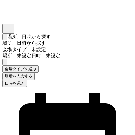
インスタベース
メニュー
場所、日時から探す
検索フォームを閉じる
場所、日時から探す
会場タイプ：未設定
場所：未設定
日時：未設定
会場タイプを選ぶ
場所を入力する
日時を選ぶ