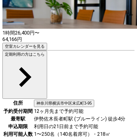
1時間
26,400
円〜
64,166
円
空室カレンダーを見る
定期利用の方はこちら
住所
神奈川県
横浜市中区
末広町3-95
予約受付期間
12ヶ月先まで予約可能
最寄駅
伊勢佐木長者町駅 (ブルーライン) 徒歩4分
申込期限
利用日の21日前まで予約可能
利用可能人数
1〜250名（140名着席可）・218㎡