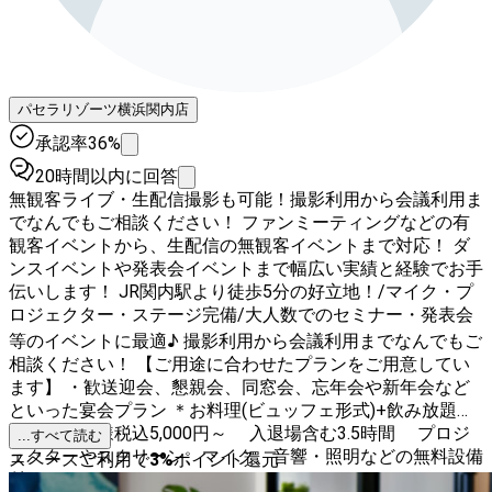
パセラリゾーツ横浜関内店
承認率36%
20時間以内に回答
無観客ライブ・生配信撮影も可能！撮影利用から会議利用ま
でなんでもご相談ください！ ファンミーティングなどの有
観客イベントから、生配信の無観客イベントまで対応！ ダ
ンスイベントや発表会イベントまで幅広い実績と経験でお手
伝いします！ JR関内駅より徒歩5分の好立地！/マイク・プ
ロジェクター・ステージ完備/大人数でのセミナー・発表会
等のイベントに最適♪ 撮影利用から会議利用までなんでもご
相談ください！ 【ご用途に合わせたプランをご用意してい
ます】 ・歓送迎会、懇親会、同窓会、忘年会や新年会など
といった宴会プラン ＊お料理(ビュッフェ形式)+飲み放題つ
き お一人様税込5,000円～ 入退場含む3.5時間 プロジ
...すべて読む
ェクターやスクリーン、マイク、音響・照明などの無料設備
スペースご利用で
3
%
ポイント還元
付