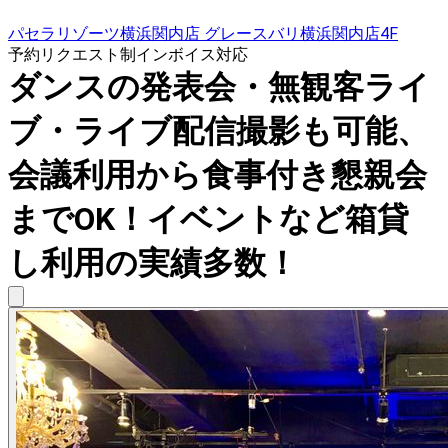
パセラリゾーツ横浜関内店 グレースバリ横浜関内店4F
予約リクエスト制
インボイス対応
ダンスの発表会・無観客ライ
ブ・ライブ配信撮影も可能、
会議利用から食事付き懇親会
までOK！イベントなど箱貸
し利用の実績多数！