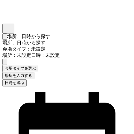
インスタベース
メニュー
場所、日時から探す
検索フォームを閉じる
場所、日時から探す
会場タイプ：未設定
場所：未設定
日時：未設定
会場タイプを選ぶ
場所を入力する
日時を選ぶ