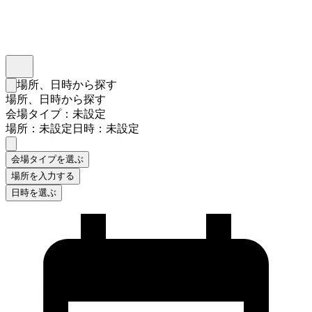
インスタベース
メニュー
場所、日時から探す
検索フォームを閉じる
場所、日時から探す
会場タイプ：未設定
場所：未設定
日時：未設定
会場タイプを選ぶ
場所を入力する
日時を選ぶ