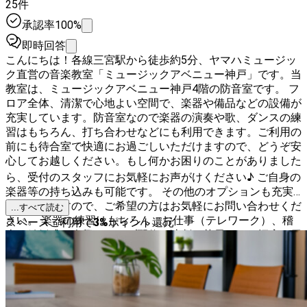
25件
承認率100%
即時回答
こんにちは！各線三宮駅から徒歩約5分、ヤマハミュージッ
ク直営の音楽教室「ミュージックアベニュー神戸」です。当
教室は、ミュージックアベニュー神戸4階の防音室です。 フ
ロア全体、清潔で心地よい空間で、楽器や備品などの設備が
充実しています。防音室なので楽器の演奏や歌、ダンスの練
習はもちろん、打ち合わせなどにも利用できます。ご利用の
前にも待合室で快適にお過ごしいただけますので、どうぞ安
心してお越しください。もし何かお困りのことがありました
ら、受付のスタッフにお気軽にお声がけください♪ ご自身の
楽器等の持ち込みも可能です。 その他のオプションも充実
しておりますので、ご希望の方はお気軽にお問い合わせくだ
...すべて読む
さい。 楽器の練習はもちろん、お仕事（テレワーク）、稽
スペースご利用で
3
%
ポイント還元
古、結婚式の余興、ライブ配信、演劇・芝居など、幅広い用
途にご利用いただけます。部屋内、待合室ではフロア共通の
Wi-Fiをご利用いただけます。 スペースのご利用にあたって
は、ページ下部にございます「利用規約」を必ずご確認くだ
さい。 また、スペース内での禁止事項にご注意いただき、
スペースを清潔にご利用いただきますようお願いいたしま