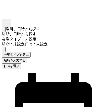
インスタベース
メニュー
場所、日時から探す
検索フォームを閉じる
場所、日時から探す
会場タイプ：未設定
場所：未設定
日時：未設定
会場タイプを選ぶ
場所を入力する
日時を選ぶ