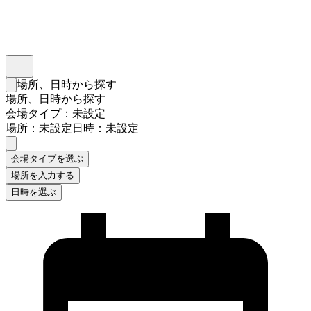
インスタベース
メニュー
場所、日時から探す
検索フォームを閉じる
場所、日時から探す
会場タイプ：未設定
場所：未設定
日時：未設定
会場タイプを選ぶ
場所を入力する
日時を選ぶ