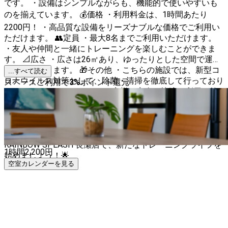
です。 ・設備はシンプルながらも、機能的で使いやすいも
のを揃えています。 💰価格 ・利用料金は、1時間あたり
2200円！ ・高品質な設備をリーズナブルな価格でご利用い
ただけます。 👥定員 ・最大8名までご利用いただけます。
・友人や仲間と一緒にトレーニングを楽しむことができま
す。 📐広さ ・広さは26㎡あり、ゆったりとした空間で運動
や撮影ができます。 🎁その他 ・こちらの施設では、新型コ
...すべて読む
ロナウイルス対策として、除菌・清掃を徹底して行っており
スペースご利用で
3
%
ポイント還元
ます。 ・また、スタッフはお客様の安全と快適な利用を第
一に考え、丁寧なサポートを提供しています。 💡ご利用に
あたっての注意点 ・ご利用の際は、設備の扱いに注意して
ください。 ・トレーニング後の片付け・清掃はご自身でお
願いします。 ・ゴミは各自お持ち帰りください。 🌟
RAINBOW SPLASH 長瀬店で、新たなトレーニングライフを
1時間
2,200
円
始めましょう！🌟
空室カレンダーを見る