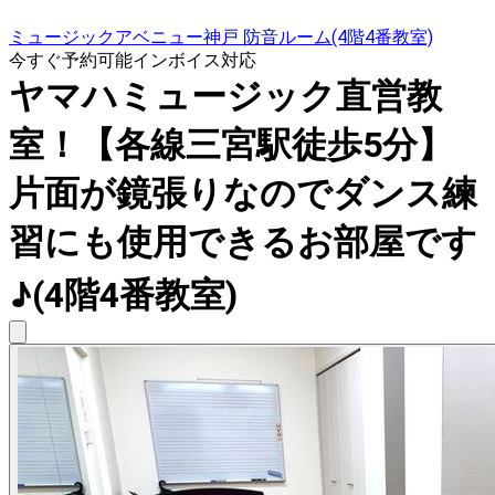
ミュージックアベニュー神戸 防音ルーム(4階4番教室)
今すぐ予約可能
インボイス対応
ヤマハミュージック直営教
室！【各線三宮駅徒歩5分】
片面が鏡張りなのでダンス練
習にも使用できるお部屋です
♪(4階4番教室)