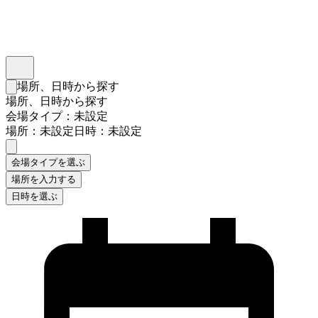
インスタベース
メニュー
場所、日時から探す
検索フォームを閉じる
場所、日時から探す
会場タイプ：未設定
場所：未設定
日時：未設定
会場タイプを選ぶ
場所を入力する
日時を選ぶ