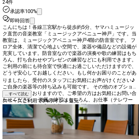
24件
承認率100%
即時回答
こんにちは！各線三宮駅から徒歩約5分、ヤマハミュージッ
ク直営の音楽教室「ミュージックアベニュー神戸」です。当
教室は、ミュージックアベニュー神戸4階の防音室です。 フ
ロア全体、清潔で心地よい空間で、楽器や備品などの設備が
充実しています。防音室なので楽器の演奏や歌の練習はもち
ろん、打ち合わせやプレゼンの練習などにも利用できます。
ご利用の前にも待合室で快適にお過ごしいただけますので、
どうぞ安心してお越しください。もし何かお困りのことがあ
りましたら、受付のスタッフにお気軽にお声がけください♪
ご自身の楽器等の持ち込みも可能です。 その他のオプショ
ンも充実しておりますので、ご希望の方はお気軽にお問い合
...すべて読む
わせください。 楽器の練習はもちろん、お仕事（テレワー
スペースご利用で
3
%
ポイント還元
ク）、稽古、結婚式の余興、ライブ配信、演劇・芝居など、
幅広い用途にご利用いただけます。部屋内、待合室ではフロ
ア共通のWi-Fiをご利用いただけます。 スペースのご利用に
あたっては、ページ下部にございます「利用規約」を必ずご
確認ください。 また、スペース内での禁止事項にご注意い
ただき、スペースを清潔にご利用いただきますようお願いい