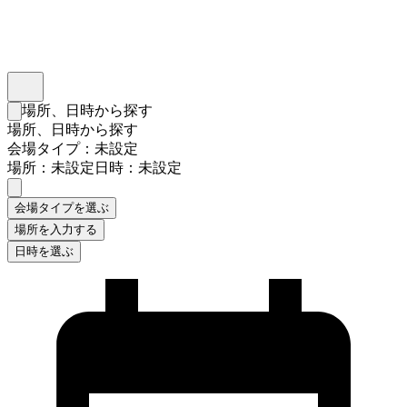
インスタベース
メニュー
場所、日時から探す
検索フォームを閉じる
場所、日時から探す
会場タイプ：未設定
場所：未設定
日時：未設定
会場タイプを選ぶ
場所を入力する
日時を選ぶ