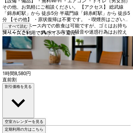
【設備・備品】 ・無料Wi-Fi ・エアコン ・トイレ（男女別）
その他、お気軽にご相談ください。 【アクセス】 総武線
「錦糸町駅」から 徒歩5分 半蔵門線「錦糸町駅」から 徒歩5
分 【その他】 ・原状復帰は不要です。 ・喫煙所はございま
せん。 ・スペース内での飲食は可能ですが、ゴミはお持ち
...すべて読む
帰りください。 ・スペース内での騒音や迷惑行為はお控え
スペースご利用で
3
%
ポイント還元
ください。 ・予約確定後のキャンセルについては、キャン
セル料が発生する場合がございますのでご了承ください。
【お問い合わせ】 お気軽にお問い合わせください。スタッ
フが丁寧にご案内致します。
1時間
8,580
円
直前割
割引価格を見る
空室カレンダーを見る
定期利用の方はこちら