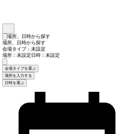
インスタベース
メニュー
場所、日時から探す
検索フォームを閉じる
場所、日時から探す
会場タイプ：未設定
場所：未設定
日時：未設定
会場タイプを選ぶ
場所を入力する
日時を選ぶ