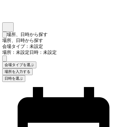
インスタベース
メニュー
場所、日時から探す
検索フォームを閉じる
場所、日時から探す
会場タイプ：未設定
場所：未設定
日時：未設定
会場タイプを選ぶ
場所を入力する
日時を選ぶ