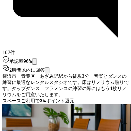
167件
承認率96%
2時間以内に回答
横浜市 青葉区 あざみ野駅から徒歩3分 音楽とダンスの
練習に最適なレンタルスタジオです。床はリノリウム貼りで
す。タップダンス、フラメンコの練習の際にはもう1枚リノ
リウムをご用意いたします。
スペースご利用で
3
%
ポイント還元