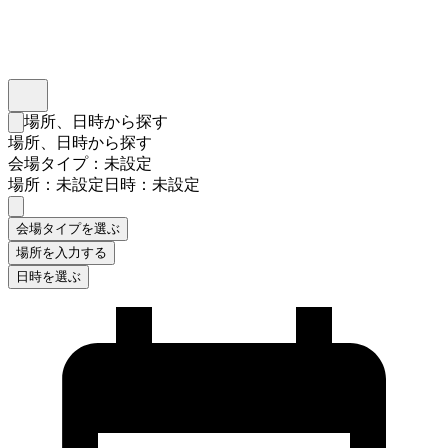
インスタベース
メニュー
場所、日時から探す
検索フォームを閉じる
場所、日時から探す
会場タイプ：未設定
場所：未設定
日時：未設定
会場タイプを選ぶ
場所を入力する
日時を選ぶ