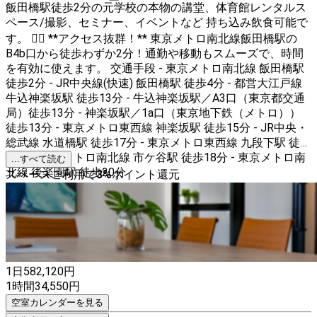
飯田橋駅徒歩2分の元学校の本物の講堂、体育館レンタルス
ペース/撮影、セミナー、イベントなど 持ち込み飲食可能で
す。 🚶‍♂️ **アクセス抜群！** 東京メトロ南北線飯田橋駅の
B4b口から徒歩わずか2分！通勤や移動もスムーズで、時間
を有効に使えます。 交通手段 - 東京メトロ南北線 飯田橋駅
徒歩2分 - JR中央線(快速) 飯田橋駅 徒歩4分 - 都営大江戸線
牛込神楽坂駅 徒歩13分 - 牛込神楽坂駅／A3口（東京都交通
局）徒歩13分 - 神楽坂駅／1a口（東京地下鉄（メトロ））
徒歩13分 - 東京メトロ東西線 神楽坂駅 徒歩15分 - JR中央・
総武線 水道橋駅 徒歩17分 - 東京メトロ東西線 九段下駅 徒歩
18分 - 東京メトロ南北線 市ケ谷駅 徒歩18分 - 東京メトロ南
...すべて読む
北線 後楽園駅 徒歩20分
スペースご利用で
3
%
ポイント還元
1日
582,120
円
1時間
34,550
円
空室カレンダーを見る