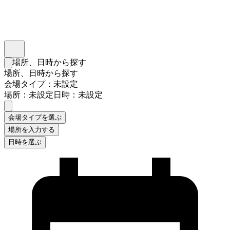
インスタベース
メニュー
場所、日時から探す
検索フォームを閉じる
場所、日時から探す
会場タイプ：未設定
場所：未設定
日時：未設定
会場タイプを選ぶ
場所を入力する
日時を選ぶ