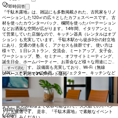
即時回答
『千駄木露地』は、雑誌にも多数掲載された、古民家をリノ
ベーションした120㎡の広々としたカフェスペースです。 古
材を使ったカウンターバック、欄間を使ったパーテーション
などお洒落な空間が広がります。14年間、イタリアンとし
て営業していた店舗なので、キッチン器具（レンタルはオプ
ション）も充実しています。 千駄木駅から徒歩3分の好立地
にあり、交通の便も良く、アクセスも抜群です。 使い方は
様々で、１日レストラン、交流会、ミートアップ、女子会、
ワークショップ、塾、セミナー、オフサイトミーティング、
誕生日会、ホームパーティー、お茶会など様々な用途にご利
用いただけます。 設備面も充実しており、Wi-Fi（無線
...すべて読む
LAN）、オプションで食器、プロジェクター、キッチンなど
スペースご利用で
3
%
ポイント還元
も完備しております。 自由に使っていただけるよう、セッ
ティングやレイアウトの変更も可能です。 また、元々古民
家イタリアンカフェということで、落ち着いた雰囲気と、木
のぬくもりを感じられる空間になっています。 自然光もた
っぷりと入り、心地よい空間でゆったりとお過ごしいただけ
ます。 最大50名様まで収容可能なので、大人数でのイベン
1時間
5,500
円〜
トにも最適です。 是非、『千駄木露地』で素敵なイベント
6,050
円
をお楽しみください。