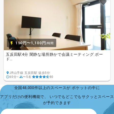
110円〜1,100円
/時間
五反田駅4分 閑静な場所静かで会議ミーティング ボー
ド...
JR山手線 五反田駅 徒歩5分
60分~
〜5名
80
全国48,000件以上のスペースが ポケットの中に
アプリだけの便利機能で、 いつでもどこでもサクッとスペース
が予約できます