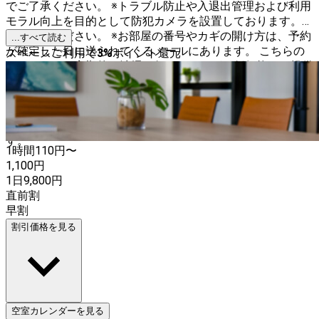
でご了承ください。 ※トラブル防止や入退出管理および利用
モラル向上を目的として防犯カメラを設置しております。予
めご了承ください。 ※お部屋の番号やカギの開け方は、予約
...すべて読む
が確定した日に送られてくるメールにあります。 こちらの
スペースご利用で
3
%
ポイント還元
スペースでは定期的に清掃を行ってますが、低価格でご提供
するため、お客様によるセルフクリーニング制となっており
ます（お客様のご利用の直後に毎回清掃をしているわけでは
ありません） そのため、直前のお客様のご利用モラル次第
では、多少散らかっていたりキレイではない場合もございま
す。
1時間
110
円〜
1,100
円
1日
9,800
円
直前割
早割
割引価格を見る
空室カレンダーを見る