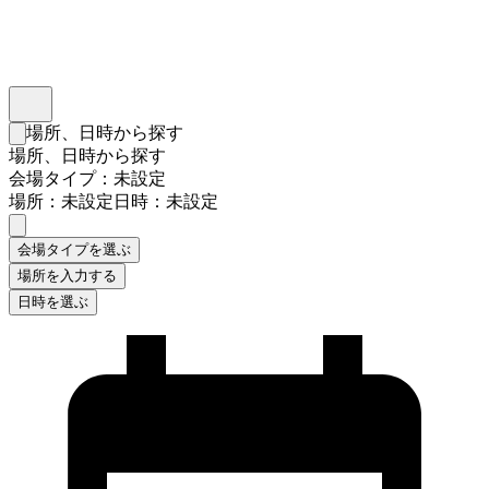
インスタベース
メニュー
場所、日時から探す
検索フォームを閉じる
場所、日時から探す
会場タイプ：未設定
場所：未設定
日時：未設定
会場タイプを選ぶ
場所を入力する
日時を選ぶ