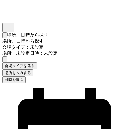
インスタベース
メニュー
場所、日時から探す
検索フォームを閉じる
場所、日時から探す
会場タイプ：未設定
場所：未設定
日時：未設定
会場タイプを選ぶ
場所を入力する
日時を選ぶ