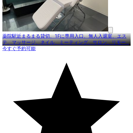
薬院駅近まるまる貸切、1Fに専用入口、無人入退室、エス
テ、マッサージ、ネイル、ミーティング、サロン、リモー
…
今すぐ予約可能