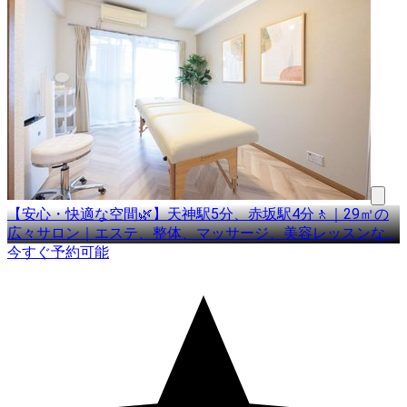
【安心・快適な空間🌿】天神駅5分、赤坂駅4分🚶｜29㎡の
広々サロン｜エステ、整体、マッサージ、美容レッスンな
…
今すぐ予約可能