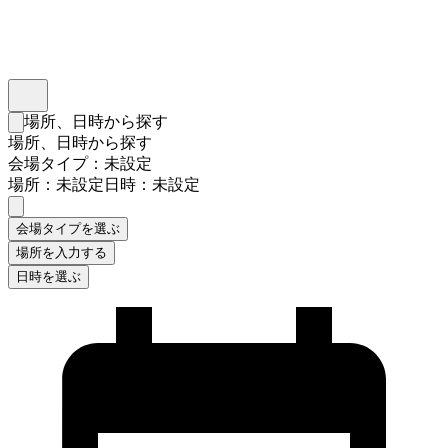
インスタベース
メニュー
場所、日時から探す
検索フォームを閉じる
場所、日時から探す
会場タイプ：未設定
場所：未設定
日時：未設定
会場タイプを選ぶ
場所を入力する
日時を選ぶ