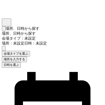
インスタベース
メニュー
場所、日時から探す
検索フォームを閉じる
場所、日時から探す
会場タイプ：未設定
場所：未設定
日時：未設定
会場タイプを選ぶ
場所を入力する
日時を選ぶ