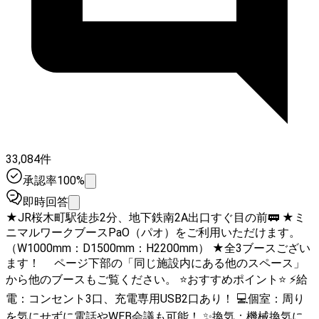
33,084件
承認率100%
即時回答
★JR桜木町駅徒歩2分、地下鉄南2A出口すぐ目の前🚃 ★ミ
ニマルワークブースPaO（パオ）をご利用いただけます。
（W1000mm：D1500mm：H2200mm） ★全3ブースござい
ます！ ページ下部の「同じ施設内にある他のスペース」
から他のブースもご覧ください。 ⭐️おすすめポイント⭐️ ⚡️給
電：コンセント3口、充電専用USB2口あり！ 💻個室：周り
を気にせずに電話やWEB会議も可能！ ✨換気：機械換気に