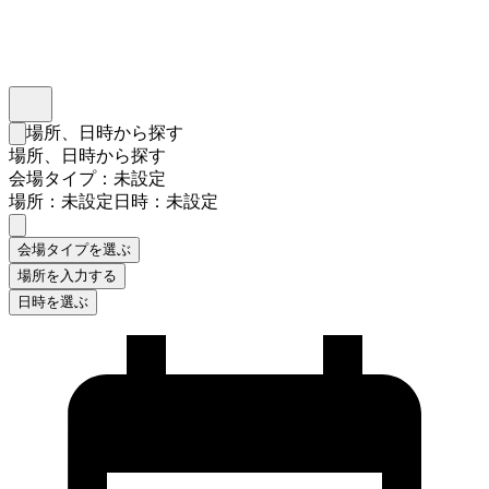
インスタベース
メニュー
場所、日時から探す
検索フォームを閉じる
場所、日時から探す
会場タイプ：未設定
場所：未設定
日時：未設定
会場タイプを選ぶ
場所を入力する
日時を選ぶ