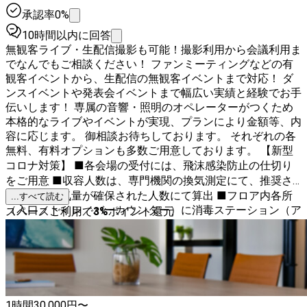
承認率0%
10時間以内に回答
無観客ライブ・生配信撮影も可能！撮影利用から会議利用ま
でなんでもご相談ください！ ファンミーティングなどの有
観客イベントから、生配信の無観客イベントまで対応！ ダ
ンスイベントや発表会イベントまで幅広い実績と経験でお手
伝いします！ 専属の音響・照明のオペレーターがつくため
本格的なライブやイベントが実現、プランにより金額等、内
容に応じます。 御相談お待ちしております。 それぞれの各
無料、有料オプションも多数ご用意しております。 【新型
コロナ対策】 ■各会場の受付には、飛沫感染防止の仕切り
をご用意 ■収容人数は、専門機関の換気測定にて、推奨さ
れる必要換気量が確保された人数にて算出 ■フロア内各所
...すべて読む
（入口／トイレ／バーカウンター）に消毒ステーション（ア
スペースご利用で
3
%
ポイント還元
ルコール消毒液）を設置 ■入り口、ホール内各所に空気清
浄機を完備
1時間
30,000
円〜