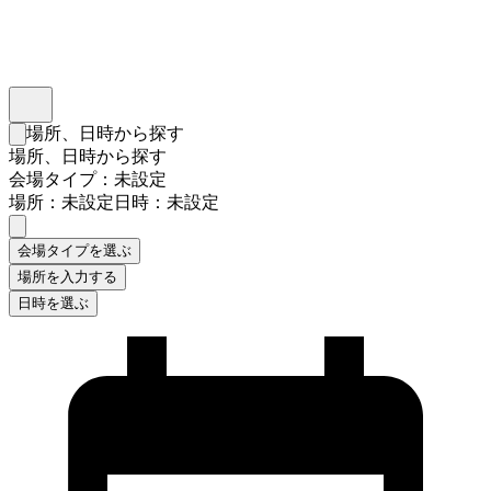
インスタベース
メニュー
場所、日時から探す
検索フォームを閉じる
場所、日時から探す
会場タイプ：未設定
場所：未設定
日時：未設定
会場タイプを選ぶ
場所を入力する
日時を選ぶ