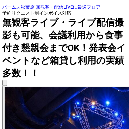
パームス秋葉原 無観客・配信LIVEに最適フロア
予約リクエスト制
インボイス対応
無観客ライブ・ライブ配信撮
影も可能、会議利用から食事
付き懇親会までOK！発表会イ
ベントなど箱貸し利用の実績
多数！！